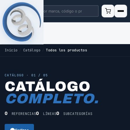
Inicio
/
Catálogo
/
Todos los productos
CATÁLOGO · 01 / 05
CATÁLOGO
COMPLETO.
0
0
0
REFERENCIAS
LÍNEAS
SUBCATEGORÍAS