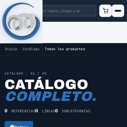
Inicio
/
Catálogo
/
Todos los productos
CATÁLOGO · 01 / 05
CATÁLOGO
COMPLETO.
0
0
0
REFERENCIAS
LÍNEAS
SUBCATEGORÍAS