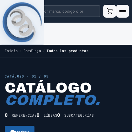
Inicio
/
Catálogo
/
Todos los productos
CATÁLOGO · 01 / 05
CATÁLOGO
COMPLETO.
0
0
0
REFERENCIAS
LÍNEAS
SUBCATEGORÍAS