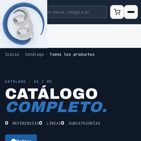
Inicio
/
Catálogo
/
Todos los productos
CATÁLOGO · 01 / 05
CATÁLOGO
COMPLETO.
0
0
0
REFERENCIAS
LÍNEAS
SUBCATEGORÍAS