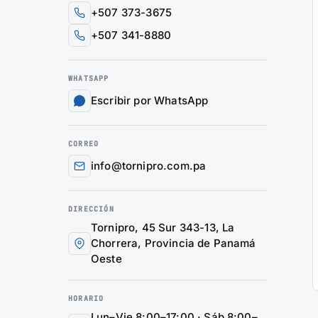
+507 373-3675
+507 341-8880
WHATSAPP
Escribir por WhatsApp
CORREO
info@tornipro.com.pa
DIRECCIÓN
Tornipro, 45 Sur 343-13, La
Chorrera, Provincia de Panamá
Oeste
HORARIO
Lun–Vie 8:00–17:00 · Sáb 8:00–