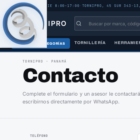
ABIERTO - LUN–VIE 8:00–17:00
·
TORNIPRO, 45 SUR 343-13
TORNIPRO
TORNILLERÍA
HERRAMIE
TODAS LAS CATEGORÍAS
TORNIPRO · PANAMÁ
Contacto
Complete el formulario y un asesor le contacta
escribirnos directamente por WhatsApp.
TELÉFONO