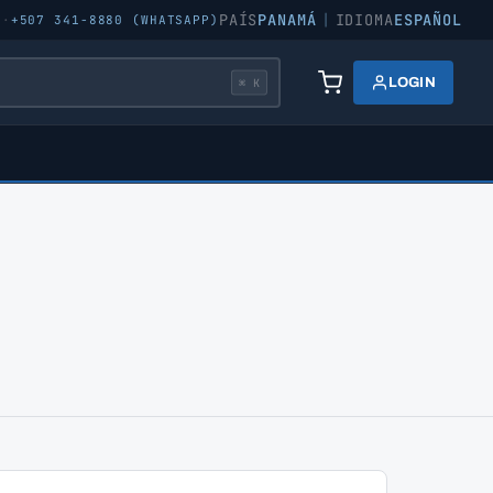
PAÍS
PANAMÁ
|
IDIOMA
ESPAÑOL
5
·
+507 341-8880 (WHATSAPP)
LOGIN
⌘ K