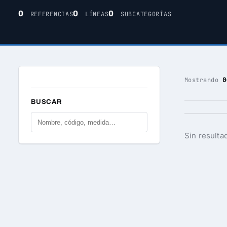
0
0
0
REFERENCIAS
LÍNEAS
SUBCATEGORÍAS
Mostrando
0
BUSCAR
Sin resulta