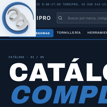
ABIERTO - LUN–VIE 8:00–17:00
·
TORNIPRO, 45 SUR 343-13
TORNIPRO
TORNILLERÍA
HERRAMIE
TODAS LAS CATEGORÍAS
Inicio
/
Catálogo
/
Todos los productos
CATÁLOGO · 01 / 05
CATÁ
COMPL