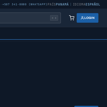
PAÍS
PANAMÁ
|
IDIOMA
ESPAÑOL
5
·
+507 341-8880 (WHATSAPP)
LOGIN
⌘ K