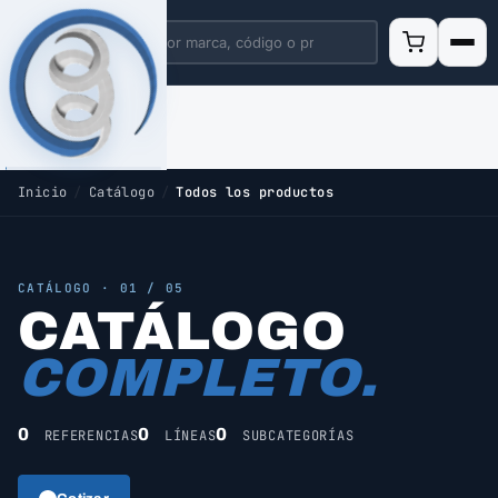
Inicio
/
Catálogo
/
Todos los productos
CATÁLOGO · 01 / 05
CATÁLOGO
COMPLETO.
0
0
0
REFERENCIAS
LÍNEAS
SUBCATEGORÍAS