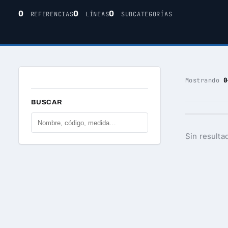
0
0
0
REFERENCIAS
LÍNEAS
SUBCATEGORÍAS
Mostrando
0
BUSCAR
Sin resulta