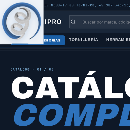
ABIERTO - LUN–VIE 8:00–17:00
·
TORNIPRO, 45 SUR 343-13
TORNIPRO
TORNILLERÍA
HERRAMIE
TODAS LAS CATEGORÍAS
Inicio
/
Catálogo
/
Todos los productos
CATÁLOGO · 01 / 05
CATÁ
COMPL