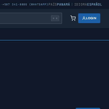
PAÍS
PANAMÁ
|
IDIOMA
ESPAÑOL
5
·
+507 341-8880 (WHATSAPP)
LOGIN
⌘ K