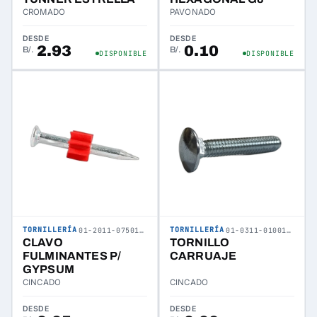
CROMADO
PAVONADO
DESDE
DESDE
2.93
0.10
B/.
B/.
DISPONIBLE
DISPONIBLE
TORNILLERÍA
TORNILLERÍA
01-2011-075019-02
01-0311-010019-02
CLAVO
TORNILLO
FULMINANTES P/
CARRUAJE
GYPSUM
CINCADO
CINCADO
DESDE
DESDE