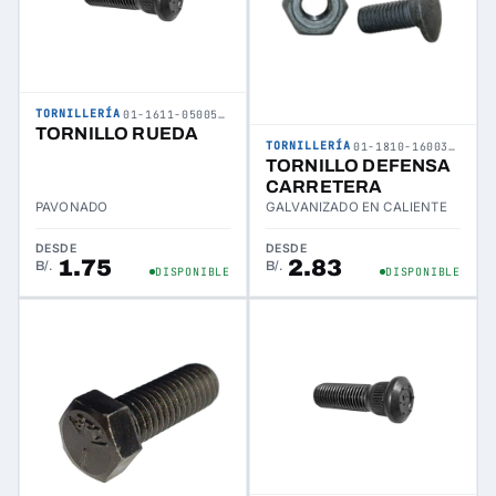
TORNILLERÍA
01-1611-050053-01
TORNILLO RUEDA
TORNILLERÍA
01-1810-160038-04
TORNILLO DEFENSA
CARRETERA
PAVONADO
GALVANIZADO EN CALIENTE
DESDE
DESDE
1.75
2.83
B/.
B/.
DISPONIBLE
DISPONIBLE