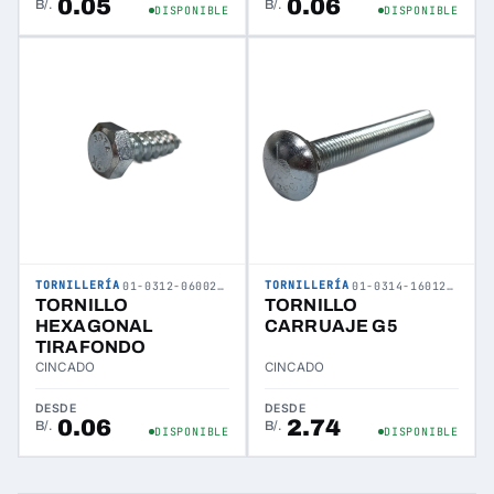
0.05
0.06
B/.
B/.
DISPONIBLE
DISPONIBLE
TORNILLERÍA
TORNILLERÍA
01-0312-060025-02
01-0314-160127-02
TORNILLO
TORNILLO
HEXAGONAL
CARRUAJE G5
TIRAFONDO
CINCADO
CINCADO
DESDE
DESDE
0.06
2.74
B/.
B/.
DISPONIBLE
DISPONIBLE