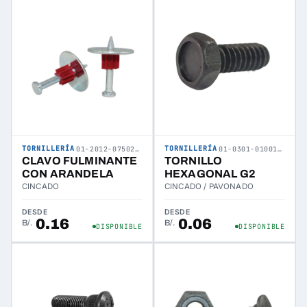
TORNILLERÍA
TORNILLERÍA
01-2012-075025-02
01-0301-010013-01
CLAVO FULMINANTE
TORNILLO
CON ARANDELA
HEXAGONAL G2
CINCADO
CINCADO / PAVONADO
DESDE
DESDE
0.16
0.06
B/.
B/.
DISPONIBLE
DISPONIBLE