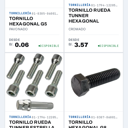
TORNILLERÍA
01-1794-122052-07
TORNILLO RUEDA
TORNILLERÍA
01-0305-060013-01
TUNNER
TORNILLO
HEXAGONAL
HEXAGONAL G5
PAVONADO
CROMADO
DESDE
DESDE
0.06
3.57
B/.
B/.
DISPONIBLE
DISPONIBLE
TORNILLERÍA
TORNILLERÍA
01-1796-122057-07
01-0307-060013-01
TORNILLO RUEDA
TORNILLO
TUNNER ESTRELLA
HEXAGONAL G8