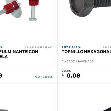
ÍA
TORNILLERÍA
01-2012-075025-02
01-0
 FULMINANTE CON
TORNILLO HEXAGONAL
ELA
CINCADO / PAVONADO
DESDE
6
0.06
B/.
DISPONIBLE