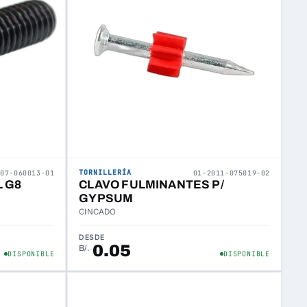
TORNILLERÍA
307-060013-01
01-2011-075019-02
 G8
CLAVO FULMINANTES P/
GYPSUM
CINCADO
DESDE
0.05
B/.
DISPONIBLE
DISPONIBLE