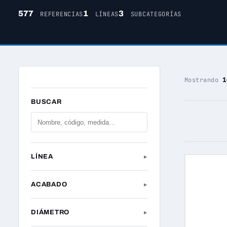
577
1
3
REFERENCIAS
LÍNEAS
SUBCATEGORÍAS
Mostrando
1
BUSCAR
LÍNEA
▸
ACABADO
▸
DIÁMETRO
▸