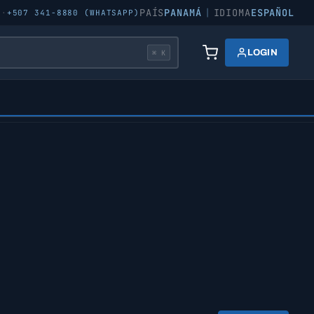
PAÍS
PANAMÁ
|
IDIOMA
ESPAÑOL
5
·
+507 341-8880 (WHATSAPP)
LOGIN
⌘ K