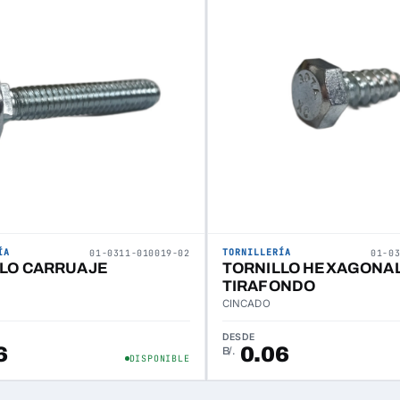
ÍA
TORNILLERÍA
01-0311-010019-02
01-0
LO CARRUAJE
TORNILLO HEXAGONA
TIRAFONDO
CINCADO
DESDE
6
0.06
B/.
DISPONIBLE