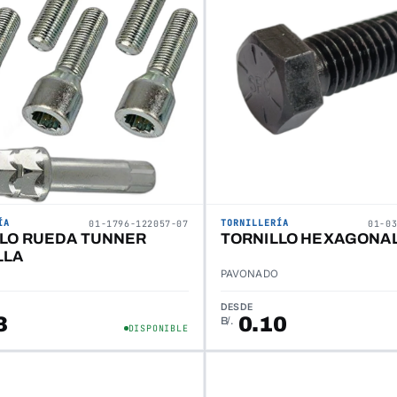
ÍA
TORNILLERÍA
01-1796-122057-07
01-0
LLO RUEDA TUNNER
TORNILLO HEXAGONAL
LLA
PAVONADO
DESDE
3
0.10
B/.
DISPONIBLE