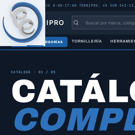
ABIERTO - LUN–VIE 8:00–17:00
·
TORNIPRO, 45 SUR 343-13
TORNIPRO
TORNILLERÍA
HERRAMIE
TODAS LAS CATEGORÍAS
Inicio
/
Catálogo
/
Todos los productos
CATÁLOGO · 01 / 05
CATÁ
COMPL