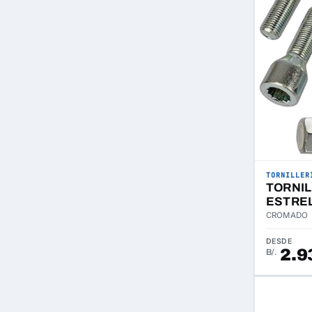
TORNILLER
TORNI
ESTRE
CROMADO
DESDE
2.9
B/.