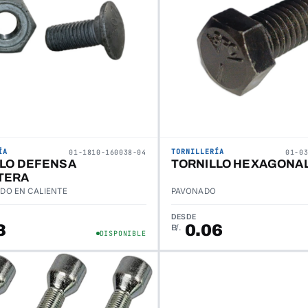
ÍA
TORNILLERÍA
01-1810-160038-04
01-0
LLO DEFENSA
TORNILLO HEXAGONAL
TERA
DO EN CALIENTE
PAVONADO
DESDE
3
0.06
B/.
DISPONIBLE