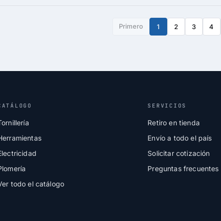
Primero
1
2
3
4
CATÁLOGO
SERVICIOS
Tornillería
Retiro en tienda
Herramientas
Envío a todo el país
Electricidad
Solicitar cotización
Plomería
Preguntas frecuentes
Ver todo el catálogo