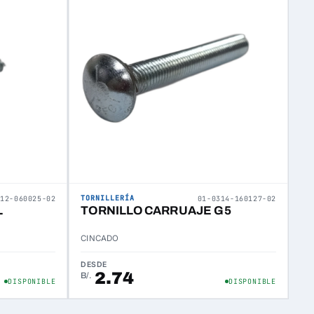
TORNILLERÍA
312-060025-02
01-0314-160127-02
L
TORNILLO CARRUAJE G5
CINCADO
DESDE
2.74
B/.
DISPONIBLE
DISPONIBLE