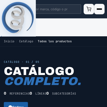
Inicio
/
Catálogo
/
Todos los productos
CATÁLOGO · 01 / 05
CATÁLOGO
COMPLETO.
0
0
0
REFERENCIAS
LÍNEAS
SUBCATEGORÍAS