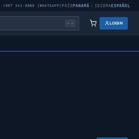
PAÍS
PANAMÁ
|
IDIOMA
ESPAÑOL
5
·
+507 341-8880 (WHATSAPP)
LOGIN
⌘ K