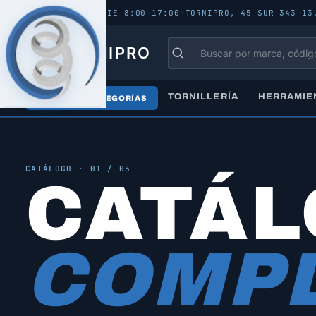
ABIERTO - LUN–VIE 8:00–17:00
·
TORNIPRO, 45 SUR 343-13
TORNIPRO
TORNILLERÍA
HERRAMIE
TODAS LAS CATEGORÍAS
Inicio
/
Catálogo
/
Todos los productos
CATÁLOGO · 01 / 05
CATÁ
COMPL