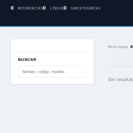
0
0
0
REFERENCIAS
LÍNEAS
SUBCATEGORÍAS
Mostrando
0
BUSCAR
Sin resulta