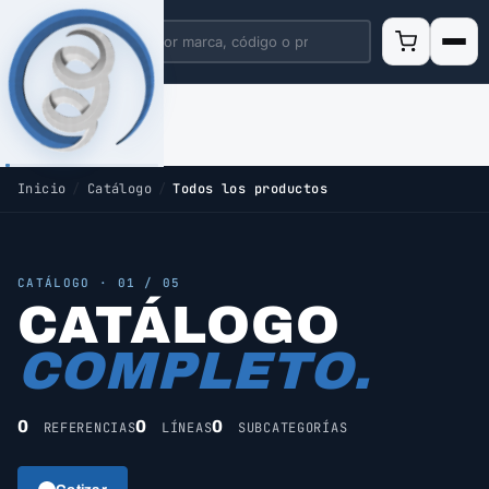
Inicio
/
Catálogo
/
Todos los productos
CATÁLOGO · 01 / 05
CATÁLOGO
COMPLETO.
0
0
0
REFERENCIAS
LÍNEAS
SUBCATEGORÍAS