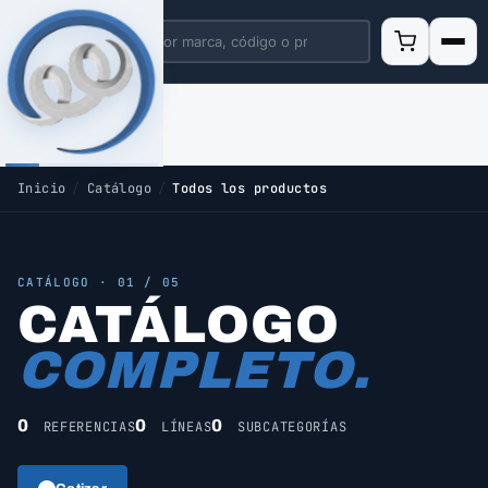
Inicio
/
Catálogo
/
Todos los productos
CATÁLOGO · 01 / 05
CATÁLOGO
COMPLETO.
0
0
0
REFERENCIAS
LÍNEAS
SUBCATEGORÍAS