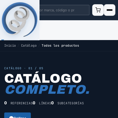
Inicio
/
Catálogo
/
Todos los productos
CATÁLOGO · 01 / 05
CATÁLOGO
COMPLETO.
0
0
0
REFERENCIAS
LÍNEAS
SUBCATEGORÍAS