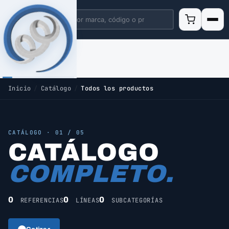
Inicio
/
Catálogo
/
Todos los productos
CATÁLOGO · 01 / 05
CATÁLOGO
COMPLETO.
0
0
0
REFERENCIAS
LÍNEAS
SUBCATEGORÍAS