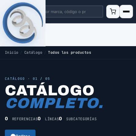
Inicio
/
Catálogo
/
Todos los productos
CATÁLOGO · 01 / 05
CATÁLOGO
COMPLETO.
0
0
0
REFERENCIAS
LÍNEAS
SUBCATEGORÍAS