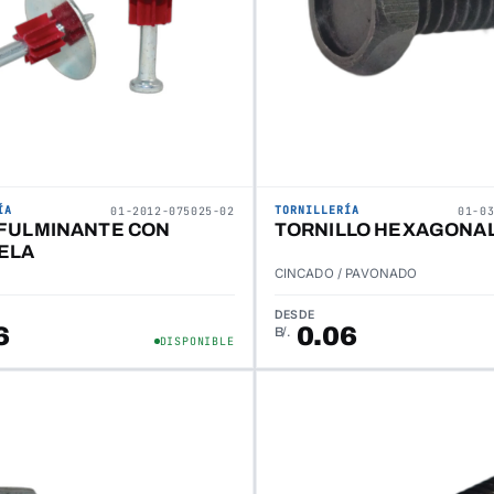
ÍA
TORNILLERÍA
01-2012-075025-02
01-0
 FULMINANTE CON
TORNILLO HEXAGONAL
ELA
CINCADO / PAVONADO
DESDE
6
0.06
B/.
DISPONIBLE