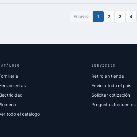
Primero
1
2
3
4
CATÁLOGO
SERVICIOS
Tornillería
Retiro en tienda
Herramientas
Envío a todo el país
Electricidad
Solicitar cotización
Plomería
Preguntas frecuentes
Ver todo el catálogo