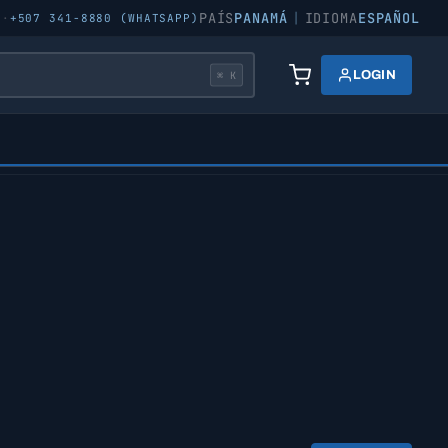
PAÍS
PANAMÁ
|
IDIOMA
ESPAÑOL
5
·
+507 341-8880 (WHATSAPP)
LOGIN
⌘ K