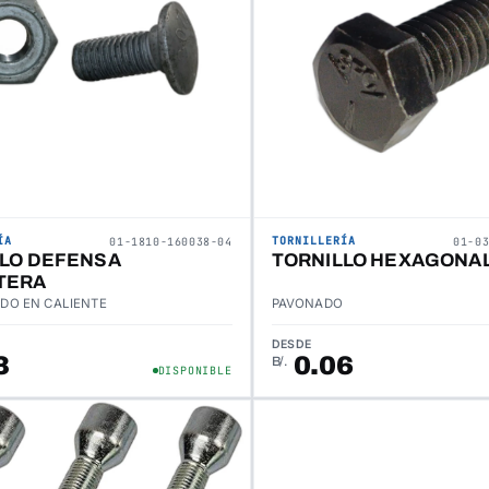
ÍA
TORNILLERÍA
01-1810-160038-04
01-0
LLO DEFENSA
TORNILLO HEXAGONAL
TERA
DO EN CALIENTE
PAVONADO
DESDE
3
0.06
B/.
DISPONIBLE