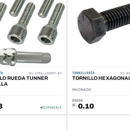
ÍA
TORNILLERÍA
01-1796-122057-07
01-0
LLO RUEDA TUNNER
TORNILLO HEXAGONAL
LLA
PAVONADO
DESDE
3
0.10
B/.
DISPONIBLE