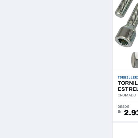
TORNILLER
TORNI
ESTRE
CROMADO
DESDE
2.9
B/.