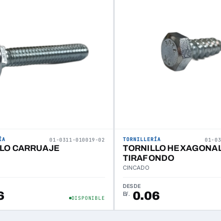
ÍA
TORNILLERÍA
01-0311-010019-02
01-0
LO CARRUAJE
TORNILLO HEXAGONA
TIRAFONDO
CINCADO
DESDE
6
0.06
B/.
DISPONIBLE