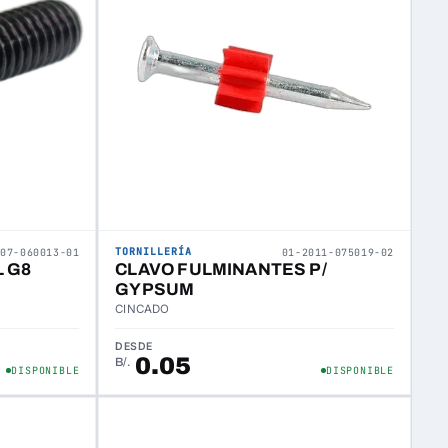
TORNILLERÍA
307-060013-01
01-2011-075019-02
 G8
CLAVO FULMINANTES P/
GYPSUM
CINCADO
DESDE
0.05
B/.
DISPONIBLE
DISPONIBLE