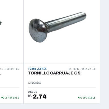
TORNILLERÍA
312-060025-02
01-0314-160127-02
L
TORNILLO CARRUAJE G5
CINCADO
DESDE
2.74
B/.
DISPONIBLE
DISPONIBLE