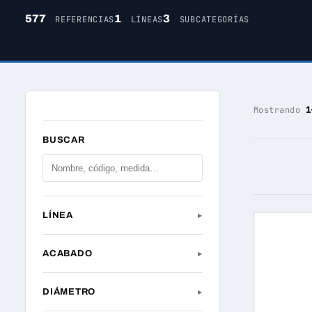
577
1
3
REFERENCIAS
LÍNEAS
SUBCATEGORÍAS
Mostrando
1
BUSCAR
LÍNEA
▸
ACABADO
▸
DIÁMETRO
▸