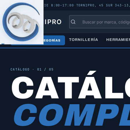
ABIERTO - LUN–VIE 8:00–17:00
·
TORNIPRO, 45 SUR 343-13
TORNIPRO
TORNILLERÍA
HERRAMIE
TODAS LAS CATEGORÍAS
Inicio
/
Catálogo
/
Todos los productos
CATÁLOGO · 01 / 05
CATÁ
COMPL