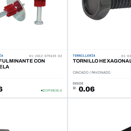
ÍA
TORNILLERÍA
01-2012-075025-02
01-0
 FULMINANTE CON
TORNILLO HEXAGONAL
ELA
CINCADO / PAVONADO
DESDE
6
0.06
B/.
DISPONIBLE