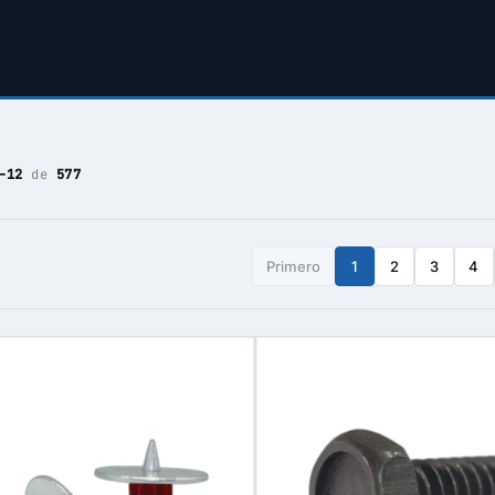
–12
de
577
Primero
1
2
3
4