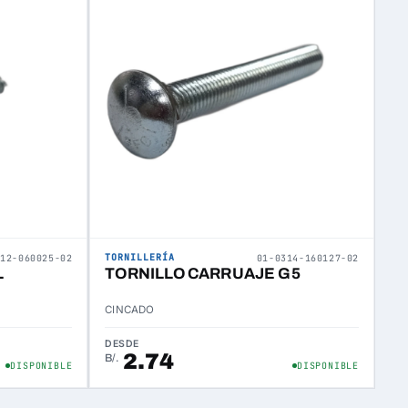
TORNILLERÍA
312-060025-02
01-0314-160127-02
L
TORNILLO CARRUAJE G5
CINCADO
DESDE
2.74
B/.
DISPONIBLE
DISPONIBLE