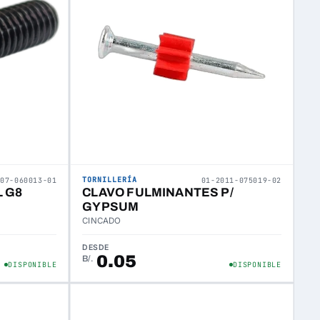
TORNILLERÍA
307-060013-01
01-2011-075019-02
 G8
CLAVO FULMINANTES P/
GYPSUM
CINCADO
DESDE
0.05
B/.
DISPONIBLE
DISPONIBLE