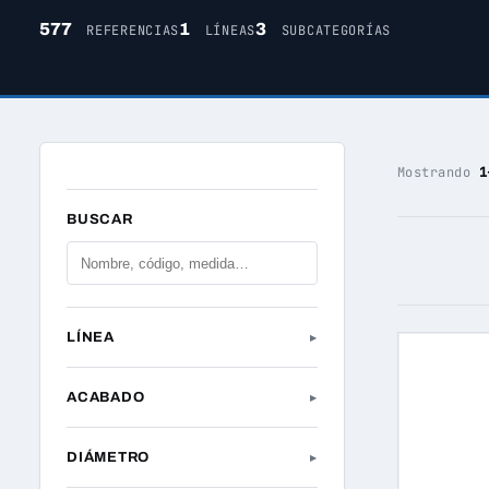
577
1
3
REFERENCIAS
LÍNEAS
SUBCATEGORÍAS
Mostrando
1
BUSCAR
LÍNEA
▸
ACABADO
▸
DIÁMETRO
▸