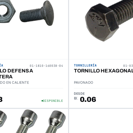
ÍA
TORNILLERÍA
01-1810-160038-04
01-0
LLO DEFENSA
TORNILLO HEXAGONAL
TERA
DO EN CALIENTE
PAVONADO
DESDE
3
0.06
B/.
DISPONIBLE