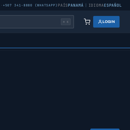
PAÍS
PANAMÁ
|
IDIOMA
ESPAÑOL
5
·
+507 341-8880 (WHATSAPP)
LOGIN
⌘ K