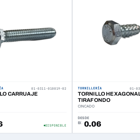
ÍA
TORNILLERÍA
01-0311-010019-02
01-0
LO CARRUAJE
TORNILLO HEXAGONA
TIRAFONDO
CINCADO
DESDE
6
0.06
B/.
DISPONIBLE