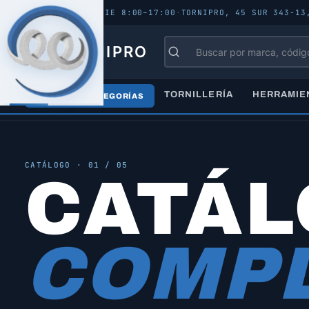
ABIERTO - LUN–VIE 8:00–17:00
·
TORNIPRO, 45 SUR 343-13
TORNIPRO
TORNILLERÍA
HERRAMIE
TODAS LAS CATEGORÍAS
Inicio
/
Catálogo
/
Todos los productos
CATÁLOGO · 01 / 05
CATÁ
COMPL