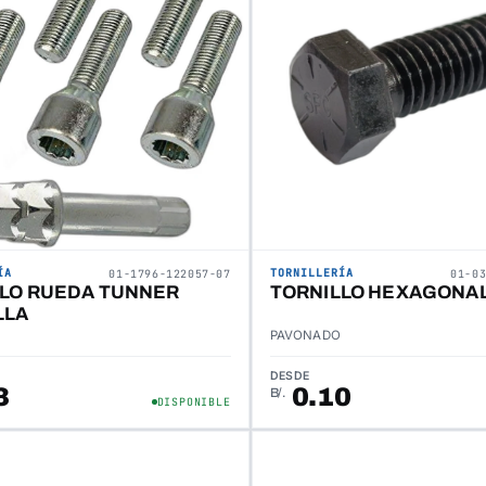
ÍA
TORNILLERÍA
01-1796-122057-07
01-0
LLO RUEDA TUNNER
TORNILLO HEXAGONAL
LLA
PAVONADO
DESDE
3
0.10
B/.
DISPONIBLE