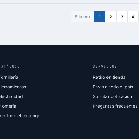
Primero
1
2
3
4
CATÁLOGO
SERVICIOS
Tornillería
Retiro en tienda
Herramientas
Envío a todo el país
Electricidad
Solicitar cotización
Plomería
Preguntas frecuentes
Ver todo el catálogo