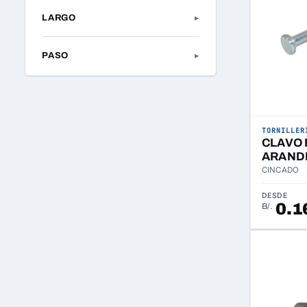
LARGO
▸
PASO
▸
TORNILLER
CLAVO
ARAND
CINCADO
DESDE
0.1
B/.