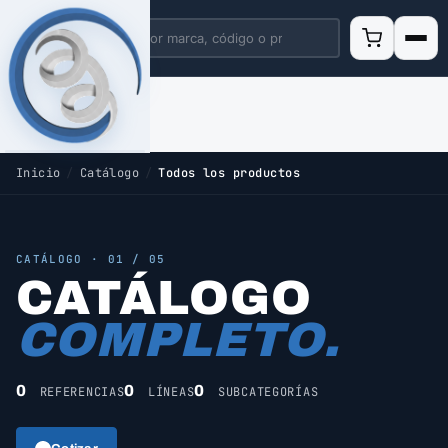
Inicio
/
Catálogo
/
Todos los productos
CATÁLOGO · 01 / 05
CATÁLOGO
COMPLETO.
0
0
0
REFERENCIAS
LÍNEAS
SUBCATEGORÍAS