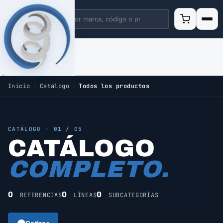
Inicio
/
Catálogo
/
Todos los productos
CATÁLOGO · 01 / 05
CATÁLOGO
COMPLETO.
0
0
0
REFERENCIAS
LÍNEAS
SUBCATEGORÍAS