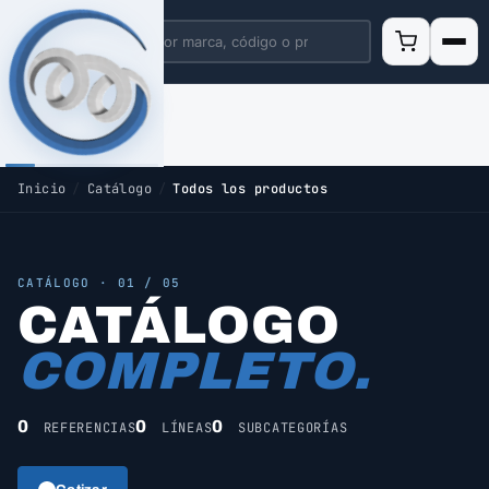
Inicio
/
Catálogo
/
Todos los productos
CATÁLOGO · 01 / 05
CATÁLOGO
COMPLETO.
0
0
0
REFERENCIAS
LÍNEAS
SUBCATEGORÍAS