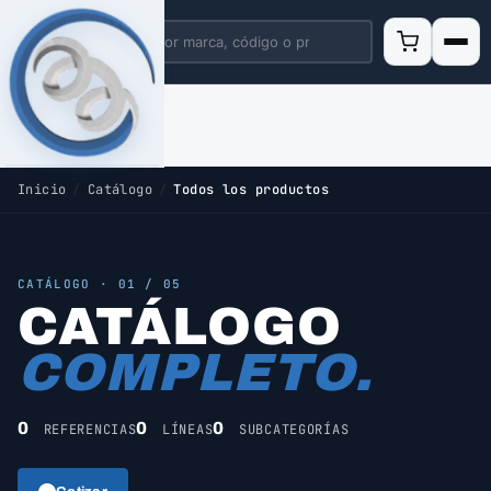
Inicio
/
Catálogo
/
Todos los productos
CATÁLOGO · 01 / 05
CATÁLOGO
COMPLETO.
0
0
0
REFERENCIAS
LÍNEAS
SUBCATEGORÍAS