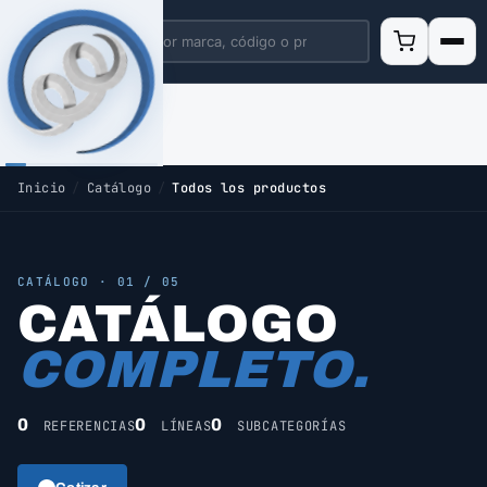
Inicio
/
Catálogo
/
Todos los productos
CATÁLOGO · 01 / 05
CATÁLOGO
COMPLETO.
0
0
0
REFERENCIAS
LÍNEAS
SUBCATEGORÍAS