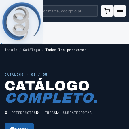
Inicio
/
Catálogo
/
Todos los productos
CATÁLOGO · 01 / 05
CATÁLOGO
COMPLETO.
0
0
0
REFERENCIAS
LÍNEAS
SUBCATEGORÍAS