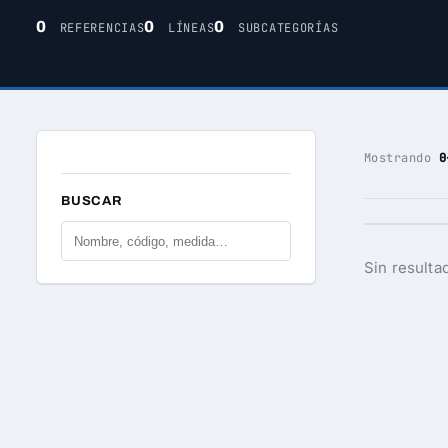
0
0
0
REFERENCIAS
LÍNEAS
SUBCATEGORÍAS
Mostrando
0
BUSCAR
Sin resulta