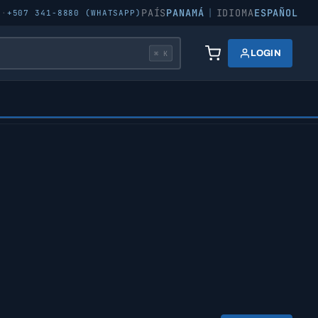
PAÍS
PANAMÁ
|
IDIOMA
ESPAÑOL
5
·
+507 341-8880 (WHATSAPP)
LOGIN
⌘ K