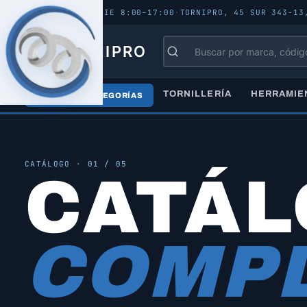
ABIERTO - LUN–VIE 8:00–17:00
·
TORNIPRO, 45 SUR 343-13
TORNIPRO
TORNILLERÍA
HERRAMIE
TODAS LAS CATEGORÍAS
Inicio
/
Catálogo
/
Todos los productos
CATÁLOGO · 01 / 05
CATÁ
COMPL