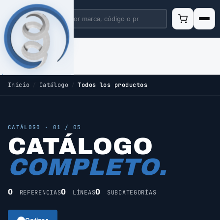
Inicio
/
Catálogo
/
Todos los productos
CATÁLOGO · 01 / 05
CATÁLOGO
COMPLETO.
0
0
0
REFERENCIAS
LÍNEAS
SUBCATEGORÍAS