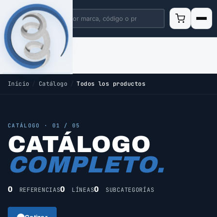
Inicio
/
Catálogo
/
Todos los productos
CATÁLOGO · 01 / 05
CATÁLOGO
COMPLETO.
0
0
0
REFERENCIAS
LÍNEAS
SUBCATEGORÍAS