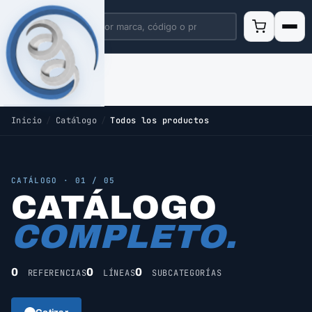
Inicio
/
Catálogo
/
Todos los productos
CATÁLOGO · 01 / 05
CATÁLOGO
COMPLETO.
0
0
0
REFERENCIAS
LÍNEAS
SUBCATEGORÍAS