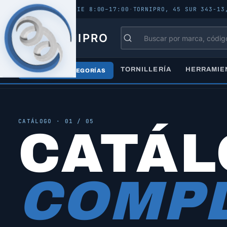
ABIERTO - LUN–VIE 8:00–17:00
·
TORNIPRO, 45 SUR 343-13
TORNIPRO
TORNILLERÍA
HERRAMIE
TODAS LAS CATEGORÍAS
Inicio
/
Catálogo
/
Todos los productos
CATÁLOGO · 01 / 05
CATÁ
COMPL