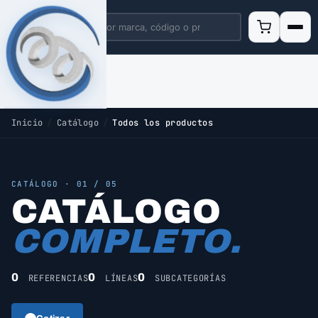
Inicio
/
Catálogo
/
Todos los productos
CATÁLOGO · 01 / 05
CATÁLOGO
COMPLETO.
0
0
0
REFERENCIAS
LÍNEAS
SUBCATEGORÍAS