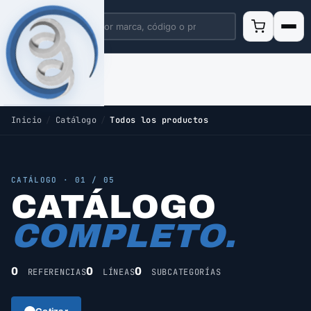
Inicio
/
Catálogo
/
Todos los productos
CATÁLOGO · 01 / 05
CATÁLOGO
COMPLETO.
0
0
0
REFERENCIAS
LÍNEAS
SUBCATEGORÍAS