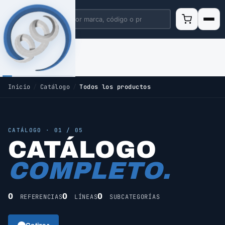
Inicio
/
Catálogo
/
Todos los productos
CATÁLOGO · 01 / 05
CATÁLOGO
COMPLETO.
0
0
0
REFERENCIAS
LÍNEAS
SUBCATEGORÍAS